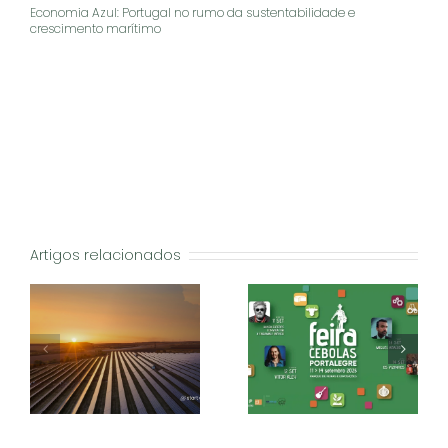
Economia Azul: Portugal no rumo da sustentabilidade e
crescimento marítimo
Artigos relacionados
za
Economia Azul:
Feira das Cebolas
ia
Portugal no rumo da
2025: Tradição e
as
sustentabilidade e
sabores em Portalegre
r
crescimento marítimo