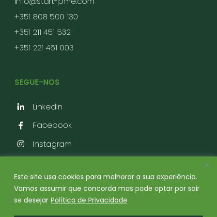
info@start-pme.com
+351 808 500 130
+351 211 451 532
+351 221 451 003
SEGUE-NOS
LinkedIn
Facebook
Instagram
Este site usa cookies para melhorar a sua experiência.
Vamos assumir que concorda mas pode optar por sair
Start Agro | Todos os direitos reservados | Desenvolvido por
Mergulho
se desejar
Política de Privacidade