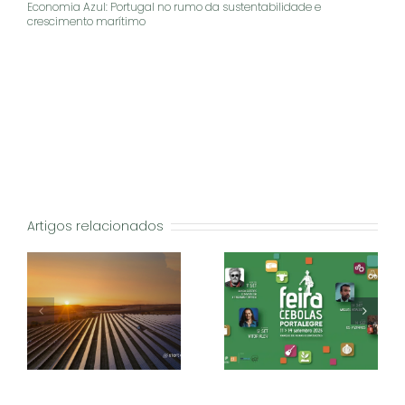
Economia Azul: Portugal no rumo da sustentabilidade e
crescimento marítimo
Artigos relacionados
za
Economia Azul:
Feira das Cebolas
ia
Portugal no rumo da
2025: Tradição e
as
sustentabilidade e
sabores em Portalegre
r
crescimento marítimo