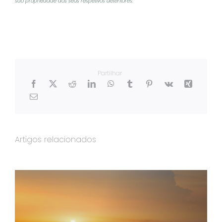
são propriedade dos seus respetivos detentores.
Partilhar
Artigos relacionados