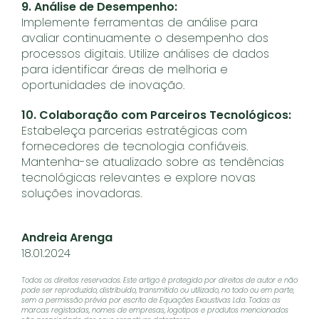
9. Análise de Desempenho:
Implemente ferramentas de análise para
avaliar continuamente o desempenho dos
processos digitais. Utilize análises de dados
para identificar áreas de melhoria e
oportunidades de inovação.
10. Colaboração com Parceiros Tecnológicos:
Estabeleça parcerias estratégicas com
fornecedores de tecnologia confiáveis.
Mantenha-se atualizado sobre as tendências
tecnológicas relevantes e explore novas
soluções inovadoras.
Andreia Arenga
18.01.2024
Todos os direitos reservados. Este artigo é protegido por direitos de autor e não
pode ser reproduzido, distribuído, transmitido ou utilizado, no todo ou em parte,
sem a permissão prévia por escrito de Equações Exaustivas Lda. Todas as
marcas registadas, nomes de empresas, logotipos e produtos mencionados