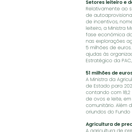
Setores leiteiro e 
Relativamente ao s
de autoaprovisiona
de incentivos, nom
leiteiro, a Ministr
fase económica do
nas explorações ag
5 milhões de euros.
ajudas às organiza
Estratégico da PAC,
51 milhões de euro
A Ministra da Agri
de Estado para 202
contando com 18,2 
de ovos e leite, e
comunitário. Além 
oriundos do Fundo 
Agricultura de pre
A agricultura de p