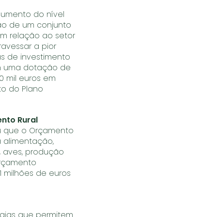
aumento do nível
ção de um conjunto
m relação ao setor
ravessar a pior
s de investimento
com uma dotação de
00 mil euros em
to do Plano
ento Rural
iou que o Orçamento
a alimentação,
, aves, produção
orçamento
1 milhões de euros
ogias que permitem