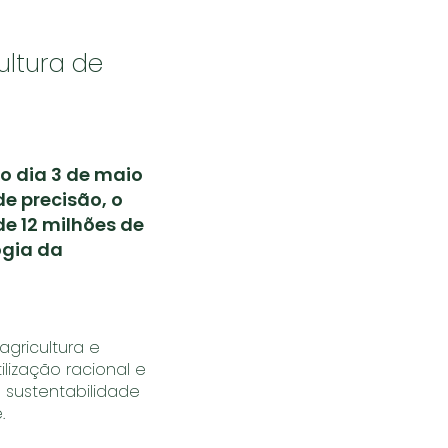
ultura de
o dia 3 de maio
de precisão, o
e 12 milhões de
ogia da
agricultura e
lização racional e
 sustentabilidade
.