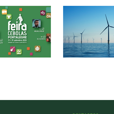
Floresta e Biodivers
Economia Azul: Portugal no rumo da
das PME agrícolas 
sustentabilidade e crescimento
PEPAC na proteçã
marítimo
património n