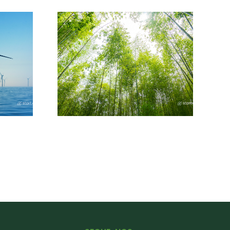
idade: O papel
e o apoio do
o do nosso
atural