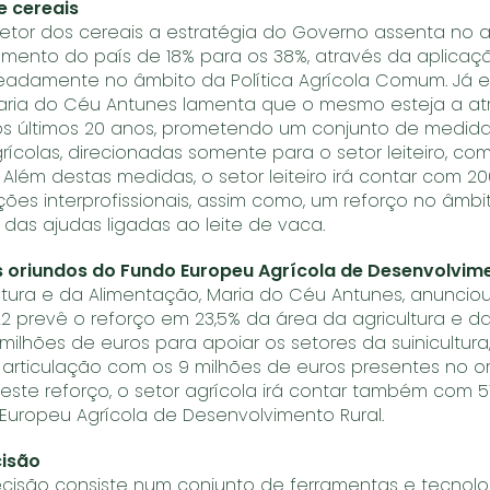
de cereais
etor dos cereais a estratégia do Governo assenta no 
mento do país de 18% para os 38%, através da aplica
eadamente no âmbito da Política Agrícola Comum. Já e
a Maria do Céu Antunes lamenta que o mesmo esteja a at
s últimos 20 anos, prometendo um conjunto de medida
rícolas, direcionadas somente para o setor leiteiro, 
 Além destas medidas, o setor leiteiro irá contar com 2
ções interprofissionais, assim como, um reforço no âmbi
 das ajudas ligadas ao leite de vaca.
s oriundos do Fundo Europeu Agrícola de Desenvolvim
cultura e da Alimentação, Maria do Céu Antunes, anunc
2 prevê o reforço em 23,5% da área da agricultura e d
milhões de euros para apoiar os setores da suinicultura
m articulação com os 9 milhões de euros presentes no 
deste reforço, o setor agrícola irá contar também com 5
Europeu Agrícola de Desenvolvimento Rural.
cisão
recisão consiste num conjunto de ferramentas e tecnol